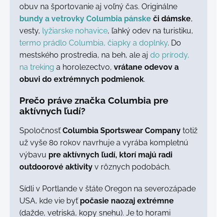
obuv na športovanie aj voľný čas. Originálne
bundy a vetrovky Columbia pánske
či dámske
,
vesty,
lyžiarske nohavice
, ľahký odev na turistiku,
termo prádlo Columbia, čiapky a doplnky
. Do
mestského prostredia, na beh, ale aj
do prírody,
na treking
a horolezectvo,
vrátane odevov a
obuvi do extrémnych podmienok
.
Prečo práve značka Columbia pre
aktívnych ľudí?
Spoločnosť
Columbia Sportswear Company
totiž
už vyše 80 rokov navrhuje a vyrába kompletnú
výbavu
pre aktívnych ľudí, ktorí majú radi
outdoorové aktivity
v rôznych podobách.
Sídli v Portlande v štáte Oregon na severozápade
USA, kde vie byť
počasie naozaj extrémne
(dažde, vetriská, kopy snehu). Je to horami