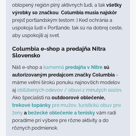
oblopený región plný aktívnych ľudí, a tak
všetky
výrobky so značkou Columbia musia najskôr
prejsť portlandským testom :) Keď ochránia a
uspokoja ľudí v Portlande, tak sú na dobrej ceste,
aby uspokojili aj svet.
Columbia e-shop a predajňa Nitra
Slovensko
Náš e-shop a
kamenná
predajňa v Nitre
sú
autorizovaným predajcom značky Columbia
-
máme veľmi širokú ponuku najnovších modelov
aj
obľúbených odevov / obuvi z minulých sezón
.
Ako špecialisti na
outdoorové oblečenie,
trekové topánky
pre mužov,
turistickú obuv pre
ženy
a
bežecké oblečenie a tenisky
vám radi
poradíme pri výbere pre rôzne aktivity a do
rôznych podmienok.