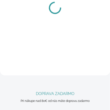
sandále KONOS
šortky Washed Out™
ELEVATE™ SANDAL
Short
€79
€45
Detail
Detail
Tieto robustné, odolné a
Tieto šortky sú vyrobené zo 100
pripravené na každé letné
% bavlny a budete ich nosiť celé
dobrodružstvo sa vyznačujú
leto. Vložte si potrebné veci do
vylepšeným odpružením pre
vreciek na ruky a potom si užite
väčšie pohodlie a ultra priľnavou
deň na slnku.
podrážkou, ktorá poskytuje
výnimočnú...
DOPRAVA ZADARMO
Pri nákupe nad 80€ od nás máte dopravu zadarmo