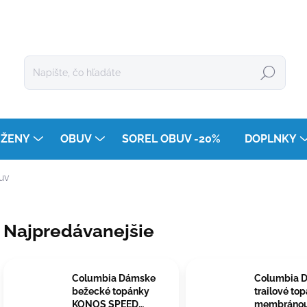
Hľadať
ŽENY
OBUV
SOREL OBUV -20%
DOPLNKY
uv
Najpredávanejšie
Columbia Dámske
Columbia 
bežecké topánky
trailové to
KONOS SPEED
membráno