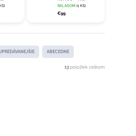
RS
 KS)
SKLADOM
(1 KS)
€99
JPREDÁVANEJŠIE
ABECEDNE
13
položiek celkom
DOPRAVA ZADARMO
LETO 2026