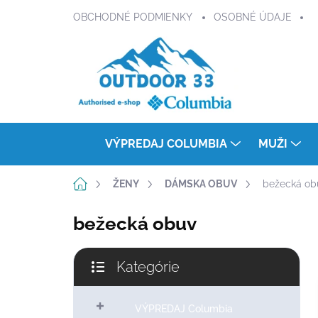
Prejsť
OBCHODNÉ PODMIENKY
OSOBNÉ ÚDAJE
na
obsah
VÝPREDAJ COLUMBIA
MUŽI
Domov
ŽENY
DÁMSKA OBUV
bežecká ob
bežecká obuv
B
Kategórie
o
Preskočiť
č
kategórie
n
VÝPREDAJ Columbia
ý