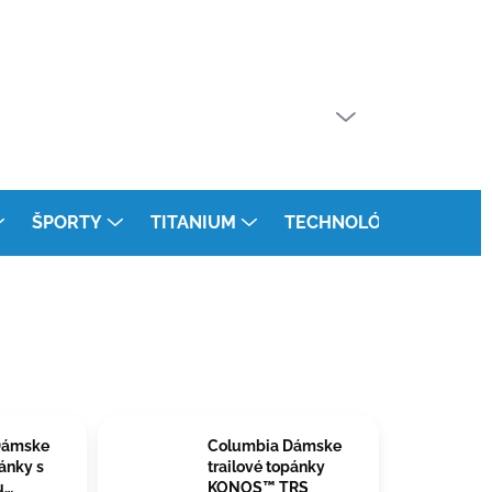
PRÁZDNY KOŠÍK
NÁKUPNÝ
KOŠÍK
ŠPORTY
TITANIUM
TECHNOLÓGIE
KON
Dámske
Columbia Dámske
pánky s
trailové topánky
u
KONOS™ TRS