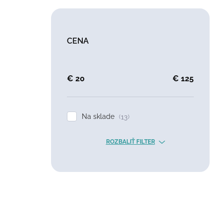
CENA
€
20
€
125
Na sklade
13
ROZBALIŤ FILTER