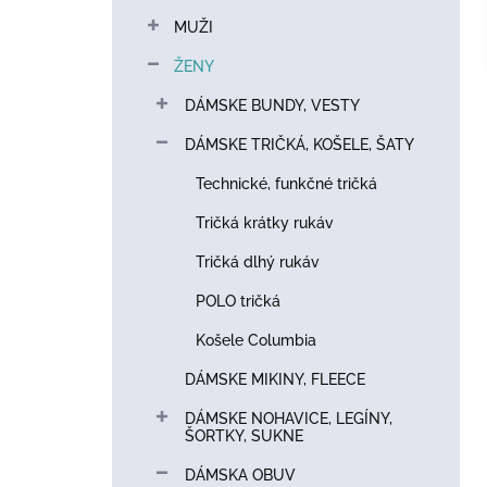
p
MUŽI
a
n
ŽENY
e
DÁMSKE BUNDY, VESTY
l
DÁMSKE TRIČKÁ, KOŠELE, ŠATY
Technické, funkčné tričká
Tričká krátky rukáv
Tričká dlhý rukáv
POLO tričká
Košele Columbia
DÁMSKE MIKINY, FLEECE
DÁMSKE NOHAVICE, LEGÍNY,
ŠORTKY, SUKNE
DÁMSKA OBUV