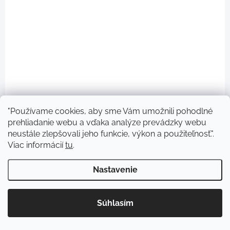
NOVINKA
DOPRAVA ZADARMO
TITANIUM
"Používame cookies, aby sme Vám umožnili pohodlné
prehliadanie webu a vďaka analýze prevádzky webu
neustále zlepšovali jeho funkcie, výkon a použiteľnosť.".
Viac informácií
tu
.
Nastavenie
SKLADOM
Súhlasím
(1 KS)
Columbia TITANIUM Pánska mikina Triple
Canyon™ Grid Fleece FZ II modrá