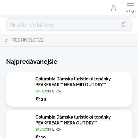
Prejsť
na
obsah
Hľadať
TECHNOLÓGIE
Najpredávanejšie
Columbia Dámske turistické topánky
PEAKFREAK™ HERA MID OUTDRY™
SKLADOM
(1 KS)
€139
Columbia Dámske turistické topánky
PEAKFREAK™ HERA OUTDRY™
SKLADOM
(1 KS)
€119