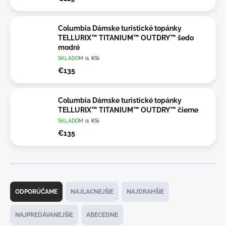
Columbia Dámske turistické topánky
TELLURIX™ TITANIUM™ OUTDRY™ šedo
modré
SKLADOM
(1 KS)
€135
Columbia Dámske turistické topánky
TELLURIX™ TITANIUM™ OUTDRY™ čierne
SKLADOM
(1 KS)
€135
R
a
ODPORÚČAME
NAJLACNEJŠIE
NAJDRAHŠIE
d
e
NAJPREDÁVANEJŠIE
ABECEDNE
n