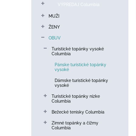
n
VÝPREDAJ Columbia
ý
p
MUŽI
a
n
ŽENY
e
OBUV
l
Turistické topánky vysoké
Columbia
Pánske turistické topánky
vysoké
Dámske turistické topánky
vysoké
Turistické topánky nízke
Columbia
Bežecké tenisky Columbia
Zimné topánky a čižmy
Columbia