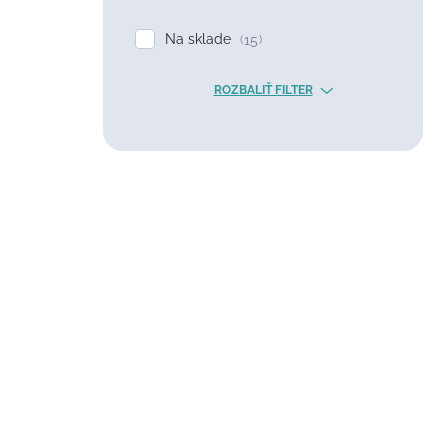
Na sklade
15
ROZBALIŤ FILTER