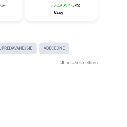
PT™ béžové
 KS)
SKLADOM
(1 KS)
€145
JPREDÁVANEJŠIE
ABECEDNE
16
položiek celkom
NOVINKA
DOPRAVA ZADARMO