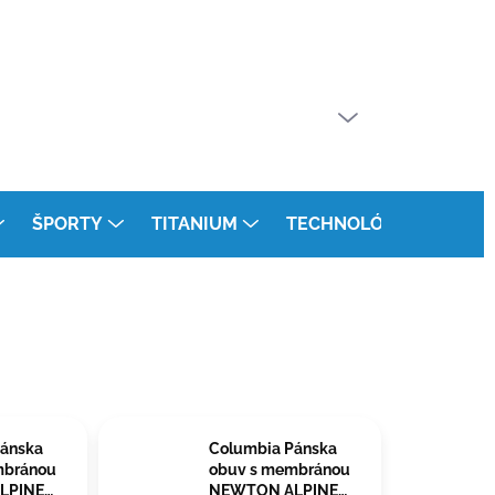
PRÁZDNY KOŠÍK
NÁKUPNÝ
KOŠÍK
ŠPORTY
TITANIUM
TECHNOLÓGIE
KON
Pánska
Columbia Pánska
mbránou
obuv s membránou
LPINE
NEWTON ALPINE