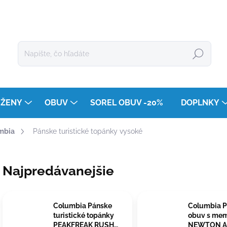
Hľadať
ŽENY
OBUV
SOREL OBUV -20%
DOPLNKY
umbia
Pánske turistické topánky vysoké
Najpredávanejšie
Columbia Pánske
Columbia 
turistické topánky
obuv s me
PEAKFREAK RUSH™
NEWTON A