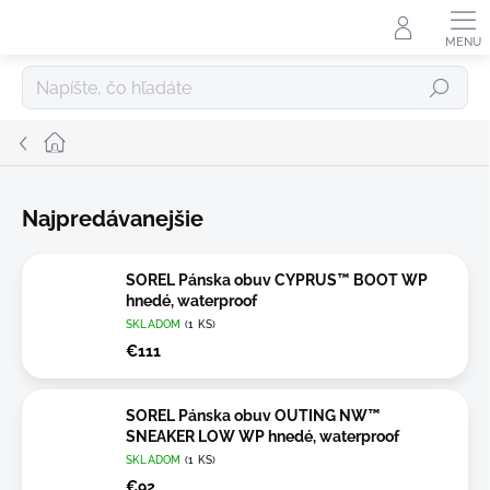
Prejsť
na
obsah
Hľadať
Domov
Najpredávanejšie
SOREL Pánska obuv CYPRUS™ BOOT WP
hnedé, waterproof
SKLADOM
(1 KS)
€111
SOREL Pánska obuv OUTING NW™
SNEAKER LOW WP hnedé, waterproof
SKLADOM
(1 KS)
€92