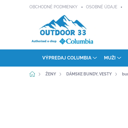
Prejsť
OBCHODNÉ PODMIENKY
OSOBNÉ ÚDAJE
na
obsah
VÝPREDAJ COLUMBIA
MUŽI
Domov
ŽENY
DÁMSKE BUNDY, VESTY
bu
Neohodnotené
Podrobnosti hodnot
DOPRAVA ZADARMO