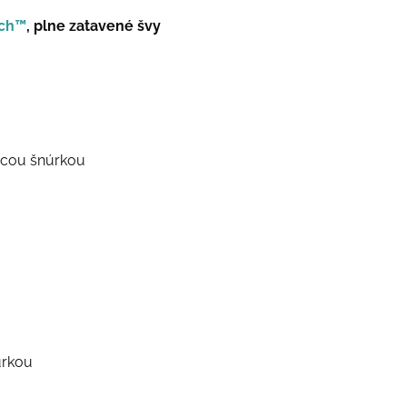
ch™
, plne zatavené švy
acou šnúrkou
úrkou