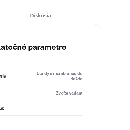
Diskusia
atočné parametre
bundy s membránou do
ria
:
dažďa
Zvoľte variant
ke
: