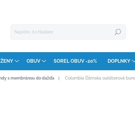
Hľadať
ŽENY
OBUV
SOREL OBUV -20%
DOPLNKY
ndy s membránou do dažďa
Columbia Dámska outdoorová bund
enia
ZNAČKA:
COLUMBIA
€159
Jednotková
ZVOĽTE VARIANT
cena: