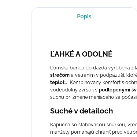
Popis
ĽAHKÉ A ODOLNÉ
Dámska bunda do dažďa vyrobená z 
strečom
a vetraním v podpazuší, kto
teplot
u. Kombinovaný komfort s ochra
vodeodolný zvršok s
podlepenými š
suchu pri zmene meniaceho sa počasi
Suché v detailoch
Kapucňa so sťahovacou šnúrkou, vreck
manžety pomáhajú chrániť pred vetr