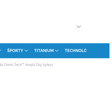
PRÁZDNY KOŠÍK
NÁKUPNÝ
KOŠÍK
ŠPORTY
TITANIUM
TECHNOLÓGIE
KON
a Omni-Tech™ Ampli-Dry tyrkys