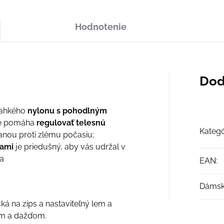
Hodnotenie
Dod
ľahkého
nylonu s pohodlným
ré pomáha
regulovať telesnú
Kategó
nou proti zlému počasiu;
vami
je priedušný, aby vás udržal v
a
EAN
:
Dáms
á na zips a nastaviteľný lem a
om a dažďom.