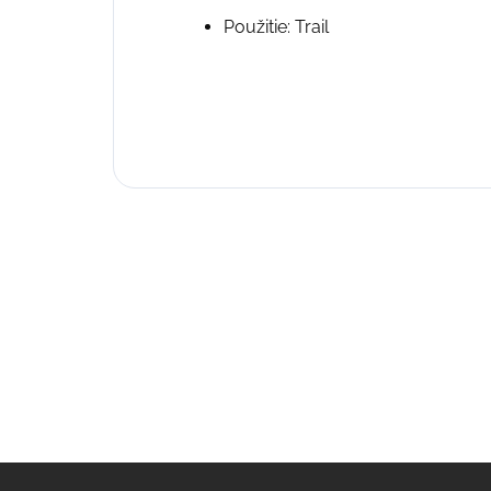
Použitie: Trail
Z