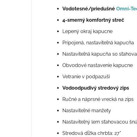
Vodotesné/priedušné
Omni-Te
4-smerný komfortný streč
Lepený okraj kapucne
Pripojená, nastaviteľná kapucňa
Nastaviteľná kapucňa so sťahov
Obvodové nastavenie kapucne
Vetranie v podpazuší
Vodoodpudivý stredový zips
Ručné a náprsné vrecká na zips
Nastaviteľné manžety
Nastaviteľný lem sťahovacou šn
Stredová dĺžka chrbta: 27"