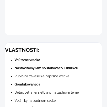
Máte
praktické náprsné vrecká a vnútorné vrecko
na všetky
dôležité náležitosti.
DETAILNÉ INFORMÁCIE
OPÝTAŤ SA
STRÁŽIŤ
VLASTNOSTI:
Vnútorné vrecko
Nastaviteľný lem so sťahovacou šnúrkou
Pútko na zavesenie náprsné vrecká
Gombíková léga
Detail vetranej sieťoviny na zadnom leme
Volániky na zadnom sedle