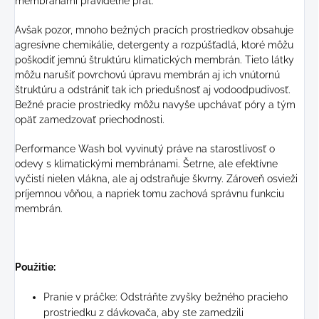
membránami pravidelne prať.
Avšak pozor, mnoho bežných pracích prostriedkov obsahuje
agresívne chemikálie, detergenty a rozpúšťadlá, ktoré môžu
poškodiť jemnú štruktúru klimatických membrán. Tieto látky
môžu narušiť povrchovú úpravu membrán aj ich vnútornú
štruktúru a odstrániť tak ich priedušnosť aj vodoodpudivosť.
Bežné pracie prostriedky môžu navyše upchávať póry a tým
opäť zamedzovať priechodnosti.
Performance Wash bol vyvinutý práve na starostlivosť o
odevy s klimatickými membránami. Šetrne, ale efektívne
vyčistí nielen vlákna, ale aj odstraňuje škvrny. Zároveň osvieži
príjemnou vôňou, a napriek tomu zachová správnu funkciu
membrán.
Použitie:
Pranie v práčke: Odstráňte zvyšky bežného pracieho
prostriedku z dávkovača, aby ste zamedzili