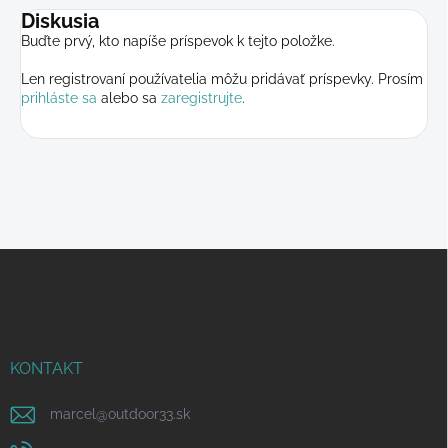
Diskusia
Buďte prvý, kto napíše príspevok k tejto položke.
Len registrovaní používatelia môžu pridávať príspevky. Prosím
prihláste sa
alebo sa
zaregistrujte
.
Z
á
p
ä
t
i
KONTAKT
e
marcel
@
outdoor33.sk