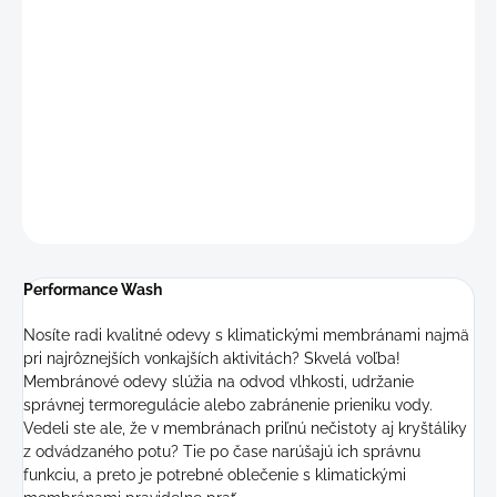
Čistiaci prací prostriedok špeciálny prací prostriedok na
funkčné, športové a outdoorové oblečenie alebo umývateľnú
obuv čistí, osviežuje vôňou a je šetrný k vláknam zachováva
priedušnosť textílií, klimatických membrán a syntetických
výplní neobsahuje zjasňovače, bielidlá, mikroplasty ani fosfáty
DETAILNÉ INFORMÁCIE
OPÝTAŤ SA
STRÁŽIŤ
Performance Wash
Nosíte radi kvalitné odevy s klimatickými membránami najmä
pri najrôznejších vonkajších aktivitách? Skvelá voľba!
Membránové odevy slúžia na odvod vlhkosti, udržanie
správnej termoregulácie alebo zabránenie prieniku vody.
Vedeli ste ale, že v membránach priľnú nečistoty aj kryštáliky
z odvádzaného potu? Tie po čase narúšajú ich správnu
funkciu, a preto je potrebné oblečenie s klimatickými