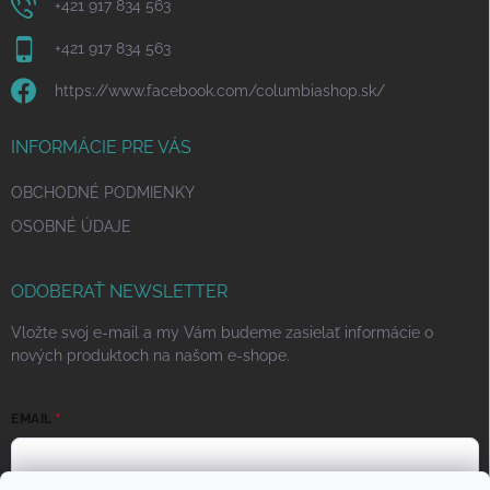
+421 917 834 563
+421 917 834 563
https://www.facebook.com/columbiashop.sk/
INFORMÁCIE PRE VÁS
OBCHODNÉ PODMIENKY
OSOBNÉ ÚDAJE
ODOBERAŤ NEWSLETTER
Vložte svoj e-mail a my Vám budeme zasielať informácie o
nových produktoch na našom e-shope.
EMAIL