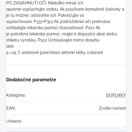
PO ZASIAHNUTÍ OČÍ: Niekoľko minút ich
opatrne vyplachujte vodou. Ak používate kontaktné šošovky a
je to možné, odstráňte ich. Pokračujte vo
vyplachovaní. P337+P313 Ak podráždenie očí pretrváva:
vyhľadajte lekársku pomoc/starostlivosť. P101 Ak
je potrebná lekárska pomoc, majte k dispozícii obal alebo
etiketu výrobku. P102 Uchovávajte mimo dosahu
detí.
5-<15 % aniónové povrchovo aktívne látky, colorant
Dodatočné parametre
Kategória
:
DOPLNKY
EAN
:
Zvoľte variant
Unisesx
: