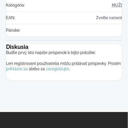
Kategória
:
MUŽI
EAN
:
Zvoľte variant
Pánske
:
Diskusia
Buďte prvý, kto napíše príspevok k tejto položke.
Len registrovaní používatelia môžu pridávať príspevky. Prosím
prihláste sa
alebo sa
zaregistrujte
.
Z
á
p