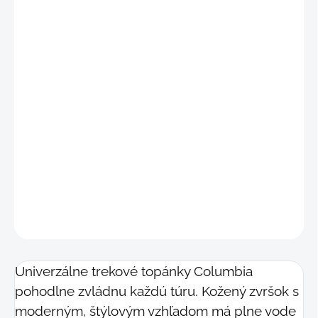
cena:
VARIANT
−
+
Pridať do košíka
Pánske turistické topánky s vodeodolnou a
priedušnou membránou OMNI TECH,
odľahčená medzipodošva Techlite®
DETAILNÉ INFORMÁCIE
OPÝTAŤ SA
STRÁŽIŤ
Univerzálne trekové topánky Columbia
pohodlne zvládnu každú túru. Kožený zvršok s
moderným, štýlovým vzhľadom má plne vode