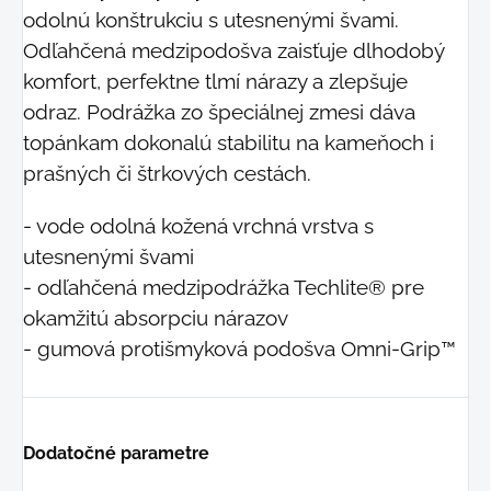
odolnú konštrukciu s utesnenými švami.
Odľahčená medzipodošva zaisťuje dlhodobý
komfort, perfektne tlmí nárazy a zlepšuje
odraz. Podrážka zo špeciálnej zmesi dáva
topánkam dokonalú stabilitu na kameňoch i
prašných či štrkových cestách.
- vode odolná kožená vrchná vrstva s
utesnenými švami
- odľahčená medzipodrážka Techlite® pre
okamžitú absorpciu nárazov
- gumová protišmyková podošva Omni-Grip™
Dodatočné parametre