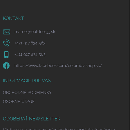
ä
t
i
KONTAKT
e
marcel
@
outdoor33.sk
+421 917 834 563
+421 917 834 563
https://www.facebook.com/columbiashop.sk/
INFORMÁCIE PRE VÁS
OBCHODNÉ PODMIENKY
OSOBNÉ ÚDAJE
ODOBERAŤ NEWSLETTER
Vložte svoj e-mail a my Vám budeme zasielať informácie o