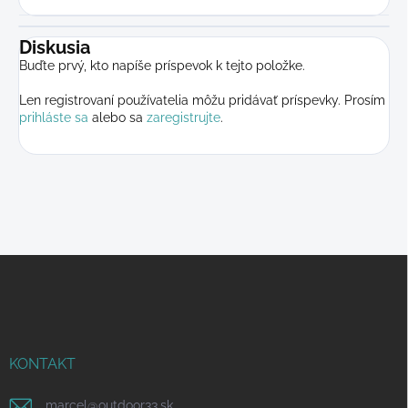
Diskusia
Buďte prvý, kto napíše príspevok k tejto položke.
Len registrovaní používatelia môžu pridávať príspevky. Prosím
prihláste sa
alebo sa
zaregistrujte
.
Z
á
p
ä
t
i
KONTAKT
e
marcel
@
outdoor33.sk