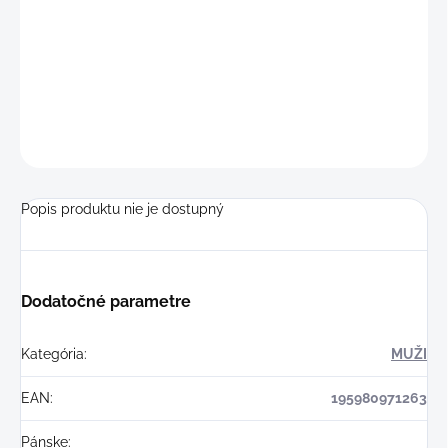
VARIANT
−
+
Pridať do košíka
OPÝTAŤ SA
STRÁŽIŤ
Popis produktu nie je dostupný
Dodatočné parametre
Kategória
:
MUŽI
EAN
:
195980971263
Pánske
: