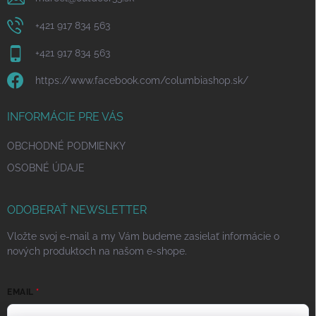
+421 917 834 563
+421 917 834 563
https://www.facebook.com/columbiashop.sk/
INFORMÁCIE PRE VÁS
OBCHODNÉ PODMIENKY
OSOBNÉ ÚDAJE
ODOBERAŤ NEWSLETTER
Vložte svoj e-mail a my Vám budeme zasielať informácie o
nových produktoch na našom e-shope.
EMAIL