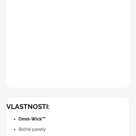
VLASTNOSTI:
Omni-Wick™
Bočné panely
Omni-Wick™
Použitie: Turistika, Rýchle túry, Letné aktivity
Materiál: 100% polyester. 52 % recyklovaný polyester, 48
% polyester
DETAILNÉ INFORMÁCIE
OPÝTAŤ SA
STRÁŽIŤ
VLASTNOSTI:
Omni-Wick™
Bočné panely