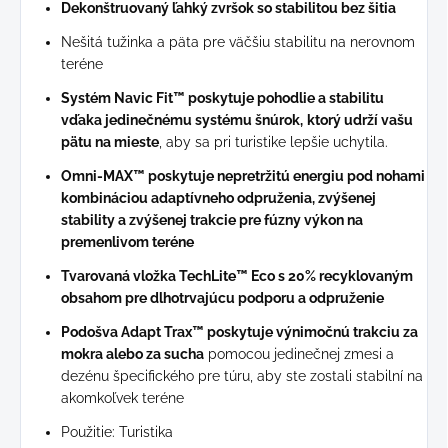
Dekonštruovaný ľahký zvršok so stabilitou bez šitia
Nešitá tužinka a päta pre väčšiu stabilitu na nerovnom
teréne
Systém Navic Fit™ poskytuje pohodlie a stabilitu
vďaka jedinečnému systému šnúrok,
ktorý udrží vašu
pätu na mieste
, aby sa pri turistike lepšie uchytila.
Omni-MAX™ poskytuje nepretržitú energiu pod nohami
kombináciou adaptívneho odpruženia, zvýšenej
stability a zvýšenej trakcie pre fúzny výkon na
premenlivom teréne
Tvarovaná vložka TechLite™ Eco s 20% recyklovaným
obsahom pre dlhotrvajúcu podporu a odpruženie
Podošva Adapt Trax™ poskytuje výnimočnú trakciu za
mokra alebo za sucha
pomocou jedinečnej zmesi a
dezénu špecifického pre túru, aby ste zostali stabilní na
akomkoľvek teréne
Použitie: Turistika