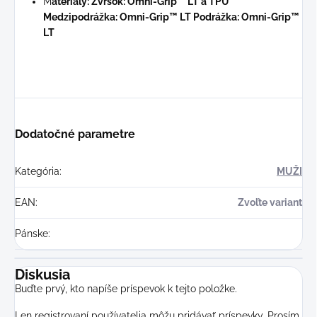
M
ateriály: Zvršok: Omni-Grip™ LT a TPU
Medzipodrážka: Omni-Grip™ LT Podrážka: Omni-Grip™
LT
Dodatočné parametre
Kategória
:
MUŽI
EAN
:
Zvoľte variant
Pánske
:
Diskusia
Buďte prvý, kto napíše príspevok k tejto položke.
Len registrovaní používatelia môžu pridávať príspevky. Prosím