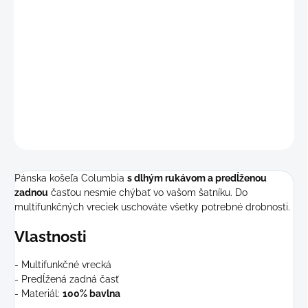
−
+
Pridať do košíka
Pánska bavlnená košeľa
hrubšia ale mäkkučká na zimné dni.
DETAILNÉ INFORMÁCIE
OPÝTAŤ SA
STRÁŽIŤ
Pánska košeľa Columbia
s dlhým rukávom a predĺženou
zadnou
časťou nesmie chýbať vo vašom šatníku. Do
multifunkčných vreciek uschováte všetky potrebné drobnosti.
Vlastnosti
- Multifunkčné vrecká
- Predĺžená zadná časť
- Materiál:
100% bavlna