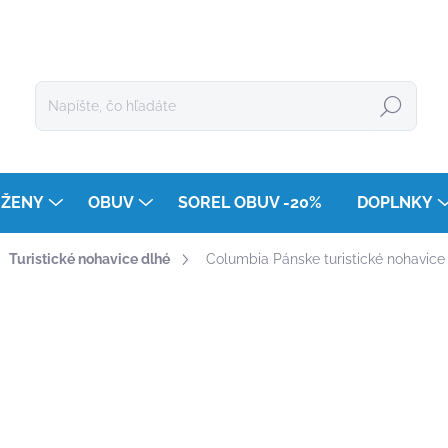
Hľadať
ŽENY
OBUV
SOREL OBUV -20%
DOPLNKY
Turistické nohavice dlhé
Columbia Pánske turistické nohavice
enia
ZNAČKA:
COLUMBIA
€89
Jednotková
ZVOĽTE VARIANT
cena: