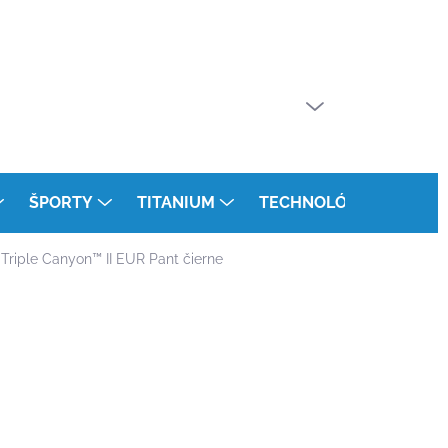
PRÁZDNY KOŠÍK
NÁKUPNÝ
KOŠÍK
ŠPORTY
TITANIUM
TECHNOLÓGIE
KON
 Triple Canyon™ II EUR Pant čierne