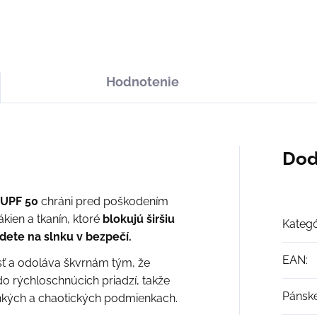
Hodnotenie
Dod
UPF 50
chráni pred poškodením
ien a tkanín, ktoré
blokujú širšiu
Kategó
ete na slnku v bezpečí.
EAN
:
ť a odoláva škvrnám tým, že
o rýchloschnúcich priadzí, takže
Pánsk
hkých a chaotických podmienkach.