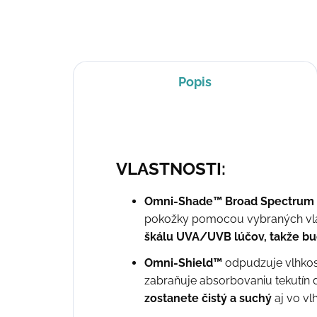
Popis
VLASTNOSTI:
Omni-Shade™ Broad Spectrum 
pokožky pomocou vybraných vlák
škálu UVA/UVB lúčov, takže bud
Omni-Shield™
odpudzuje vlhkos
zabraňuje absorbovaniu tekutín d
zostanete čistý a suchý
aj vo vl