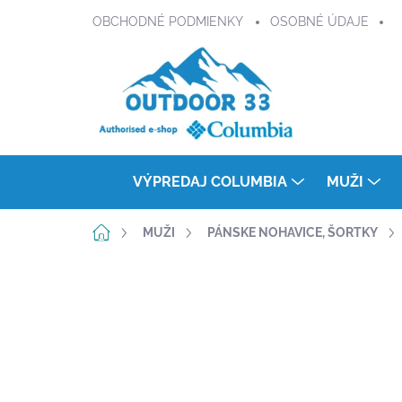
Prejsť
OBCHODNÉ PODMIENKY
OSOBNÉ ÚDAJE
na
obsah
VÝPREDAJ COLUMBIA
MUŽI
Domov
MUŽI
PÁNSKE NOHAVICE, ŠORTKY
Neohodnotené
Podrobnosti hodnot
NOVINKA
TITANIUM