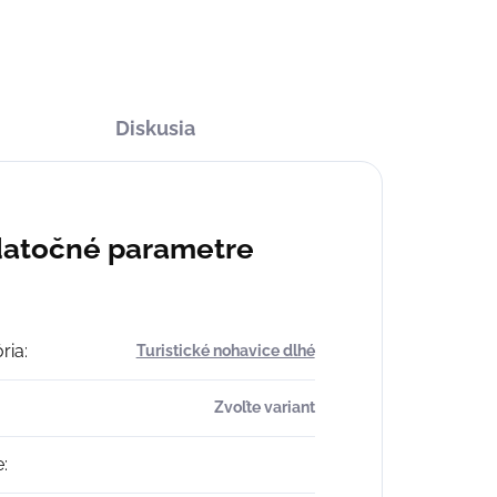
OPÝTAŤ SA
STRÁŽIŤ
Diskusia
atočné parametre
ria
:
Turistické nohavice dlhé
Zvoľte variant
e
: