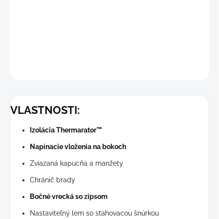
Vrecká na zips a nastaviteľný lem zaisťujú pohodlie, keď
ste na cestách.
DETAILNÉ INFORMÁCIE
OPÝTAŤ SA
STRÁŽIŤ
VLASTNOSTI:
Izolácia Thermarator™
Napínacie vloženia na bokoch
Zviazaná kapucňa a manžety
Chránič brady
Bočné vrecká so zipsom
Nastaviteľný lem so sťahovacou šnúrkou