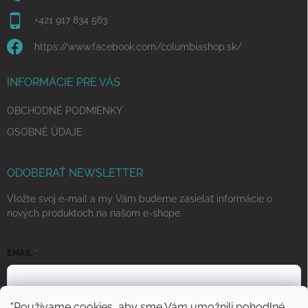
+421 917 834 563
https://www.facebook.com/columbiashop.sk/
INFORMÁCIE PRE VÁS
OBCHODNÉ PODMIENKY
OSOBNÉ ÚDAJE
ODOBERAŤ NEWSLETTER
Vložte svoj e-mail a my Vám budeme zasielať informácie o
nových produktoch na našom e-shope.
EMAIL
"Používame cookies, aby sme Vám umožnili pohodlné