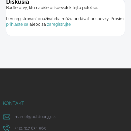
Diskusia
Buďte prvý, kto napíše príspevok k tejto položke.
Len registrovaní používatelia môžu pridávať príspevky. Prosím
prihláste sa
alebo sa
zaregistrujte
.
Z
á
p
ä
t
i
KONTAKT
e
marcel
@
outdoor33.sk
+421 917 834 563