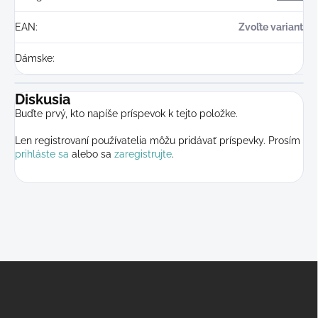
EAN
:
Zvoľte variant
Dámske
:
Diskusia
Buďte prvý, kto napíše príspevok k tejto položke.
Len registrovaní používatelia môžu pridávať príspevky. Prosím
prihláste sa
alebo sa
zaregistrujte
.
Z
á
p
ä