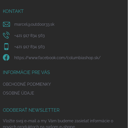
t
i
KONTAKT
e
marcel
@
outdoor33.sk
+421 917 834 563
+421 917 834 563
https://www.facebook.com/columbiashop.sk/
INFORMÁCIE PRE VÁS
OBCHODNÉ PODMIENKY
OSOBNÉ ÚDAJE
ODOBERAŤ NEWSLETTER
Vložte svoj e-mail a my Vám budeme zasielať informácie o
nových produktoch na našom e-shope.