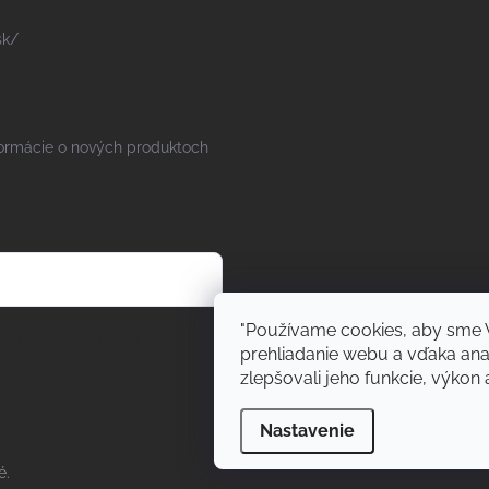
sk/
formácie o nových produktoch
"Používame cookies, aby sme 
ny osobných údajov
prehliadanie webu a vďaka an
zlepšovali jeho funkcie, výkon a
Nastavenie
é.