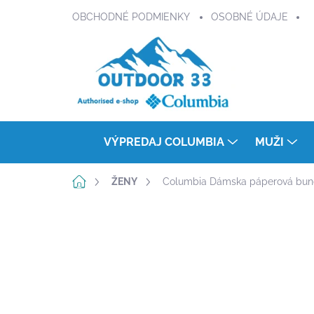
Prejsť
OBCHODNÉ PODMIENKY
OSOBNÉ ÚDAJE
na
obsah
VÝPREDAJ COLUMBIA
MUŽI
Domov
ŽENY
Columbia Dámska páperová bunda
Neohodnotené
Podrobnosti hodnot
DOPRAVA ZADARMO
TOTAL SALE