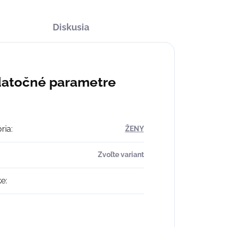
Diskusia
atočné parametre
ria
:
ŽENY
Zvoľte variant
ke
: