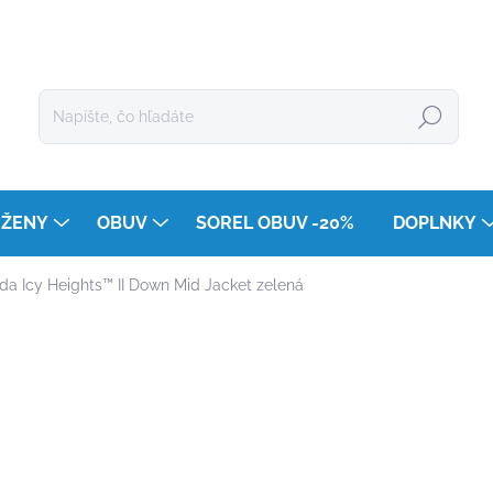
Hľadať
ŽENY
OBUV
SOREL OBUV -20%
DOPLNKY
 Icy Heights™ II Down Mid Jacket zelená
enia
ZNAČKA:
COLUMBIA
€280
€169
Jednotková
ZVOĽTE VARIANT
cena: