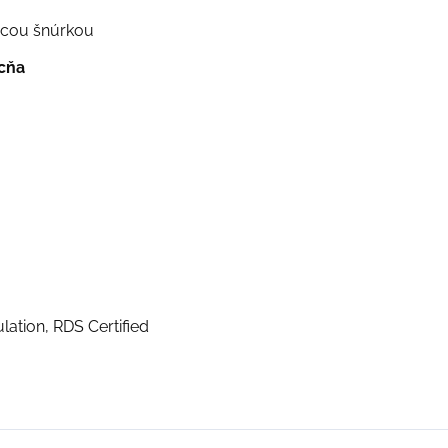
acou šnúrkou
cňa
lation, RDS Certified