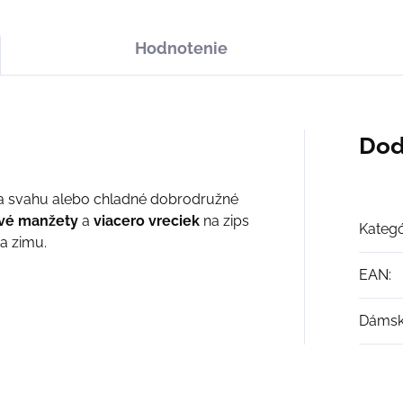
Hodnotenie
Dod
na svahu alebo chladné dobrodružné
ové manžety
a
viacero vreciek
na zips
Kategó
a zimu.
EAN
:
Dáms