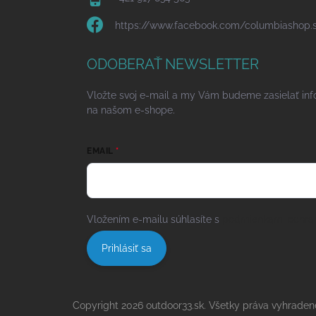
https://www.facebook.com/columbiashop.
ODOBERAŤ NEWSLETTER
Vložte svoj e-mail a my Vám budeme zasielať in
na našom e-shope.
EMAIL
Vložením e-mailu súhlasíte s
podmienkami ochra
Prihlásiť sa
Copyright 2026
outdoor33.sk
. Všetky práva vyhraden