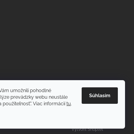
Vám umožnili pohodlné
Súhlasím
alýze prevádzky webu neustále
 použiteľnosť.". Viac informácií
tu
.
Vytvoril Shoptet