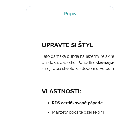
Popis
UPRAVTE SI ŠTÝL
Táto dámska bunda na ležérny relax 
dni dokáže všetko. Pohodlné
džersej
z nej robia skvelú každodennú voľbu n
VLASTNOSTI:
RDS certifikované páperie
Manžety podšité džersejom