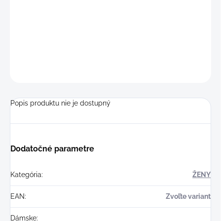
VARIANT
−
+
Pridať do košíka
OPÝTAŤ SA
STRÁŽIŤ
Popis produktu nie je dostupný
Dodatočné parametre
Kategória
:
ŽENY
EAN
:
Zvoľte variant
Dámske
: