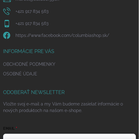
+421 917 834 563
+421 917 834 563
https://www.facebook.com/columbiashop.sk/
INFORMÁCIE PRE VÁS
OBCHODNÉ PODMIENKY
OSOBNÉ ÚDAJE
ODOBERAŤ NEWSLETTER
Vložte svoj e-mail a my Vám budeme zasielať informácie o
nových produktoch na našom e-shope.
EMAIL