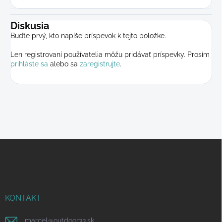
Diskusia
Buďte prvý, kto napíše príspevok k tejto položke.
Len registrovaní používatelia môžu pridávať príspevky. Prosím
prihláste sa
alebo sa
zaregistrujte
.
Z
á
p
ä
t
i
KONTAKT
e
marcel
@
outdoor33.sk