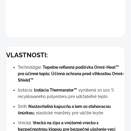
Vrecká na zips a vnútorné bezpečnostné vrecko poskytujú
priestor na nevyhnutnosti na cestách.
DETAILNÉ INFORMÁCIE
OPÝTAŤ SA
STRÁŽIŤ
VLASTNOSTI:
Technológie:
Tepelne reflexná podšívka Omni-Heat™
pre účinné teplo; Účinná ochrana pred vlhkosťou Omni-
Shield™
Izolácia:
Izolácia Thermarator™
vyrobená zo 100 %
recyklovaného polyesteru pre udržateľné teplo
Strih:
Nastaviteľná kapucňa a lem so sťahovacou
šnúrkou;
elastické manžety pre väčšie krytie
Vrecká:
Vrecká na zips a vnútorné vrecko s
bezpečnostnou klopou pre bezpečné uloženie vecí