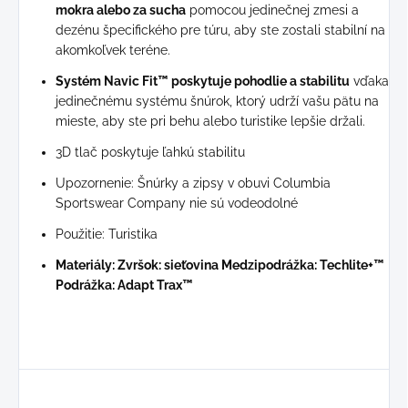
mokra alebo za sucha
pomocou jedinečnej zmesi a
dezénu špecifického pre túru, aby ste zostali stabilní na
akomkoľvek teréne.
Systém Navic Fit™ poskytuje pohodlie a stabilitu
vďaka
jedinečnému systému šnúrok, ktorý udrží vašu pätu na
mieste, aby ste pri behu alebo turistike lepšie držali.
3D tlač poskytuje ľahkú stabilitu
Upozornenie: Šnúrky a zipsy v obuvi Columbia
Sportswear Company nie sú vodeodolné
Použitie: Turistika
Materiály: Zvršok: sieťovina Medzipodrážka: Techlite+™
Podrážka: Adapt Trax™