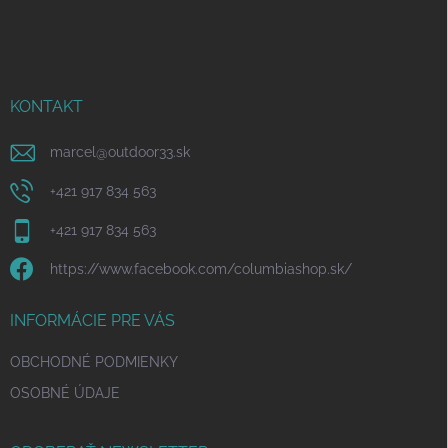
á
p
ä
t
i
KONTAKT
e
marcel
@
outdoor33.sk
+421 917 834 563
+421 917 834 563
https://www.facebook.com/columbiashop.sk/
INFORMÁCIE PRE VÁS
OBCHODNÉ PODMIENKY
OSOBNÉ ÚDAJE