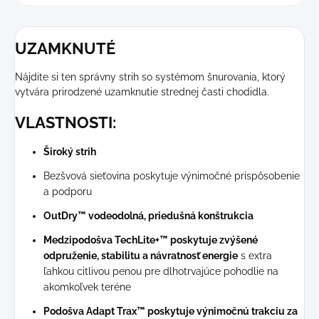
UZAMKNUTÉ
Nájdite si ten správny strih so systémom šnurovania, ktorý
vytvára prirodzené uzamknutie strednej časti chodidla.
VLASTNOSTI:
Široký strih
Bezšvová sieťovina poskytuje výnimočné prispôsobenie
a podporu
OutDry™ vodeodolná, priedušná konštrukcia
Medzipodošva TechLite+™ poskytuje zvýšené
odpruženie, stabilitu a návratnosť energie
s extra
ľahkou citlivou penou pre dlhotrvajúce pohodlie na
akomkoľvek teréne
Podošva Adapt Trax™ poskytuje výnimočnú trakciu za