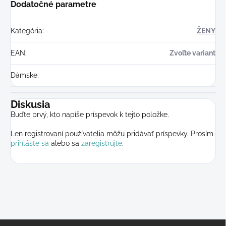
Dodatočné parametre
Kategória
:
ŽENY
EAN
:
Zvoľte variant
Dámske
:
Diskusia
Buďte prvý, kto napíše príspevok k tejto položke.
Len registrovaní používatelia môžu pridávať príspevky. Prosím
prihláste sa
alebo sa
zaregistrujte
.
Z